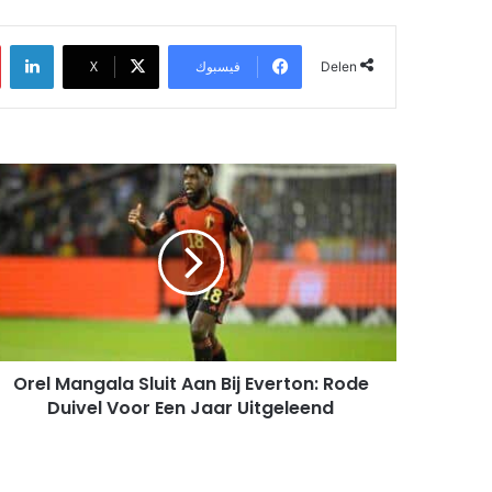
لينكدإن
‫X
فيسبوك
Delen
O
r
e
l
M
a
n
g
a
Orel Mangala Sluit Aan Bij Everton: Rode
l
Duivel Voor Een Jaar Uitgeleend
a
S
l
u