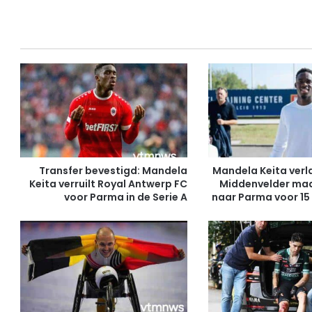
l
i
s
t
W
e
d
s
t
r
i
j
Transfer bevestigd: Mandela
Mandela Keita verl
d
Keita verruilt Royal Antwerp FC
Middenvelder maa
v
voor Parma in de Serie A
naar Parma voor 15
o
o
r
R
a
c
i
n