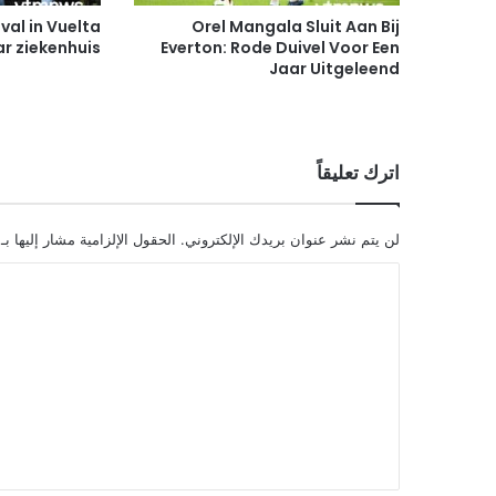
i
val in Vuelta
Orel Mangala Sluit Aan Bij
v
r ziekenhuis
Everton: Rode Duivel Voor Een
Jaar Uitgeleend
e
l
V
o
o
اترك تعليقاً
r
E
e
الحقول الإلزامية مشار إليها بـ
لن يتم نشر عنوان بريدك الإلكتروني.
n
J
ا
a
ل
a
ت
r
U
ع
i
ل
t
g
ي
e
ق
l