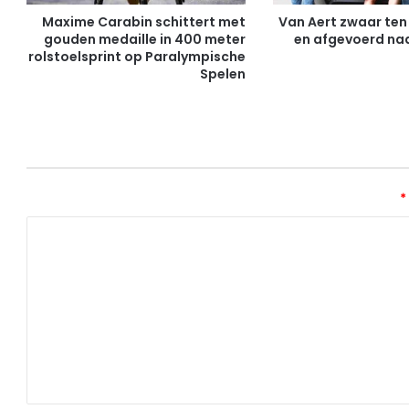
g
Maxime Carabin schittert met
Van Aert zwaar ten 
G
gouden medaille in 400 meter
en afgevoerd naa
rolstoelsprint op Paralympische
e
Spelen
n
k
:
I
n
v
a
*
l
l
e
r
S
c
o
o
r
t
W